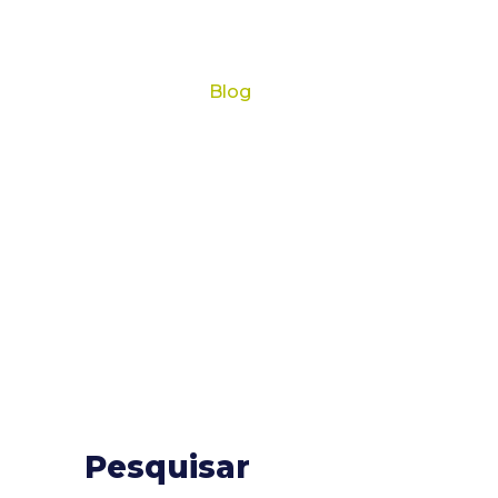
mento@egasolutions.com.br
ownloads
Contato
Blog
Denúncias
Blog
Pesquisar