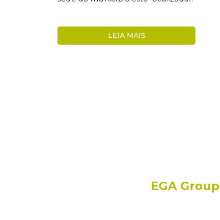
LEIA MAIS
EGA Group
O EGA Group pos
experiência, at