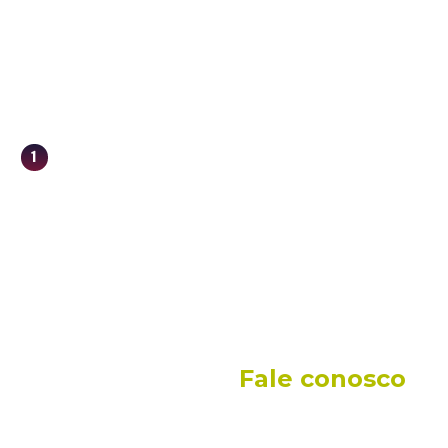
1
Fale conosco
sui mais de 50 anos de
Pça Gen. Gentil falcão, 
uando no mercado de
São Paulo - SP