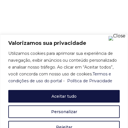
O EGA Group possui mais de 50 anos de
experiência, atuando no mercado de Comércio
Exterior, Logística Portuária e de Recintos
Alfandegados, se destacando pela inteligência e
criatividade em buscar alternativas e soluções
operacionais.
Valorizamos sua privacidade
Fale conosco
Utilizamos cookies para aprimorar sua experiência de
Pça Gen. Gentil falcão, 108 - 14º andar - São
Paulo - SP
navegação, exibir anúncios ou conteúdo personalizado
e analisar nosso tráfego. Ao clicar em “Aceitar todos”,
(11) 3028-1499
você concorda com nosso uso de cookies.
Termos e
condições de uso do portal
-
Política de Privacidade
relacionamento@egasolutions.com.br
Acompanhe
Aceitar tudo
Personalizar
Rejeitar