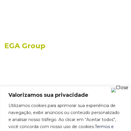
EGA Group
O EGA Group possui mais de 50 anos de
experiência, atuando no mercado de Comércio
Exterior, Logística Portuária e de Recintos
Alfandegados, se destacando pela inteligência e
criatividade em buscar alternativas e soluções
operacionais.
Valorizamos sua privacidade
Fale conosco
Utilizamos cookies para aprimorar sua experiência de
Pça Gen. Gentil falcão, 108 - 14º andar - São
Paulo - SP
navegação, exibir anúncios ou conteúdo personalizado
e analisar nosso tráfego. Ao clicar em “Aceitar todos”,
(11) 3028-1499
você concorda com nosso uso de cookies.
Termos e